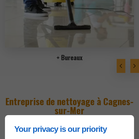
+ Bureaux
Entreprise de nettoyage à Cagnes-
sur-Mer
Notre entreprise est spécialisée
dans le
Your privacy is our priority
nettoyage de divers locaux à Cagnes-sur-