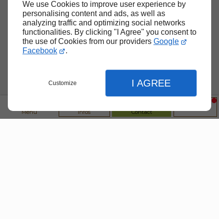
Mer et ses alentours.
We use Cookies to improve user experience by
personalising content and ads, as well as
analyzing traffic and optimizing social networks
functionalities. By clicking "I Agree" you consent to
the use of Cookies from our providers
Google
Facebook
.
Entreprise de nettoyage et
d’entretien de locaux à Cagnes-
sur-Mer
I AGREE
Customize
Experts du nettoyage intervenant auprès
Menu
Infos
Contact
des professionnels et des particuliers,
nous proposons nos services pour
l’entretien et la propreté de divers locaux
tels que les
bureaux
, les
magasins
, les
immeubles
, les
copropriétés
et les
Fermer
Fermer
établissements commerciaux
.
Fermer
Nous prenons en main l'entretien
complet de vos bâtiments, aussi bien à