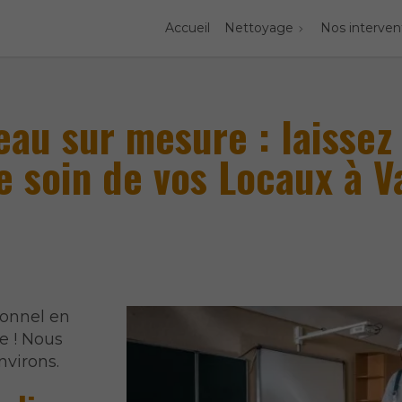
Accueil
Nettoyage
Nos interven
eau sur mesure : laissez
e soin de vos Locaux à Va
ionnel en
e ! Nous
nvirons.