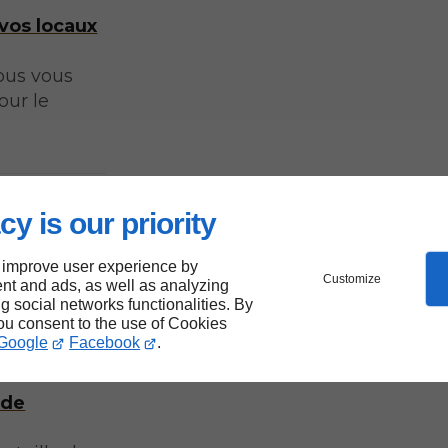
vos locaux
Nous vous
our le
daptée
cy is our priority
 improve user experience by
Customize
nt and ads, as well as analyzing
ng social networks functionalities. By
you consent to the use of Cookies
aque lieu
Google
Facebook
.
nous
 de