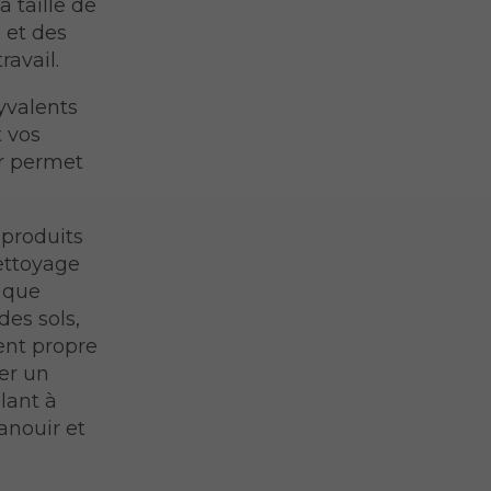
a taille de
é et des
ravail.
yvalents
 vos
ur permet
 produits
ettoyage
e que
des sols,
ent propre
rer un
lant à
anouir et