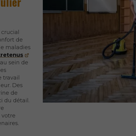
ulier
 crucial
onfort de
de maladies
tretenus
 au sein de
ses
 travail
ieur. Des
rine de
i du détail.
re
 votre
enaires.